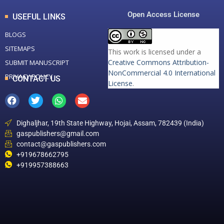
Open Access License
USEFUL LINKS
BLOGS
SITEMAPS
This work is licensed under a
Creative Commons Attribution-
SUBMIT MANUSCRIPT
NonCommercial 4.0 International
PRIVACY POLICY
CONTACT US
License
.
Dighaljhar, 19th State Highway, Hojai, Assam, 782439 (India)
gaspublishers@gmail.com
contact@gaspublishers.com
+919678662795
+919957388663