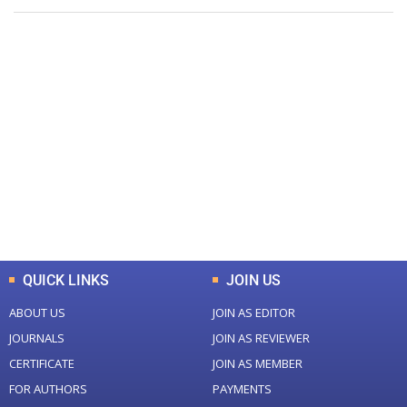
+
+
0
0
Total Journal
Total Articles
+
+
0
K
0
M
Total Downloads
Total Visitors
QUICK LINKS
JOIN US
ABOUT US
JOIN AS EDITOR
JOURNALS
JOIN AS REVIEWER
CERTIFICATE
JOIN AS MEMBER
FOR AUTHORS
PAYMENTS